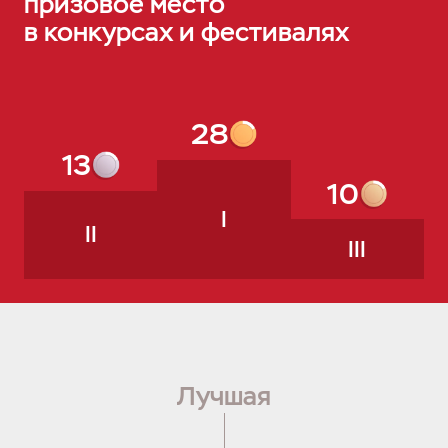
призовое место
в конкурсах и фестивалях
28
13
10
I
II
III
Лучш
ая