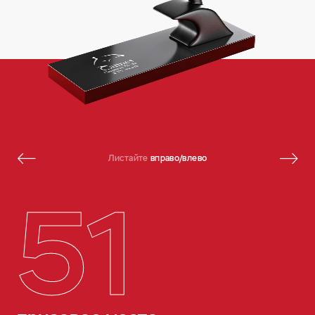
Листайте
вправо/влево
51