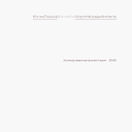
Кто мы
Подход
Все кейсы
Услуги
Награды
Контакты
Анимированная презентация
2020