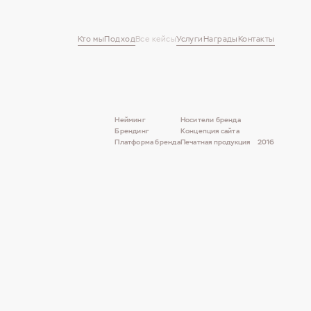
Кто мы
Подход
Все кейсы
Услуги
Награды
Контакты
Нейминг
Носители бренда
Брендинг
Концепция сайта
Платформа бренда
Печатная продукция
2016