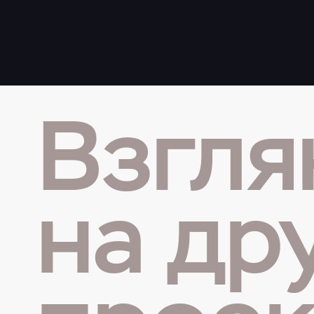
Взгля
на др