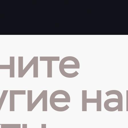
ните
угие н