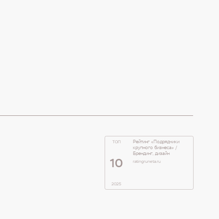
Рейтинг «Подрядчики
ТОП
крупного бизнеса» /
Брендинг, дизайн
10
ratingruneta.ru
2025